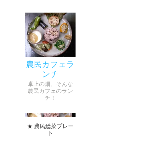
農民カフェラ
ンチ
卓上の畑、そんな
農民カフェのラン
チ！
★ 農民総菜プレー
ト