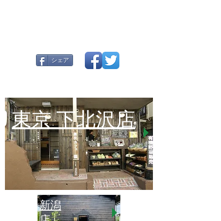
シェア
東京 下北沢店
新潟
店