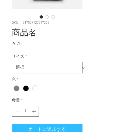
SKU： 217537123517253
商品名
価
￥25
格
サイズ
*
色
*
数量
*
カートに追加する