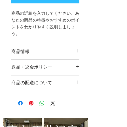
商品の詳細を入力してください。あ
なたの商品の特徴やおすすめのポイ
ントをわかりやすく説明しましょ
う。
商品情報
商品の詳細を入力してください。サイ
返品・返金ポリシー
ズ、素材、取扱説明に加え、商品の特
徴やおすすめのポイントなどを説明し
返品・返金規約を入力してください。
ましょう。
商品の配送について
商品にご満足いただけなかった場合の
返品・返金ポリシーと手順を説明しま
配送地域、料金、所要時間、梱包な
しょう。規約の内容を明確にすること
ど、商品の配送に関する情報を入力し
で、お客様の信頼を獲得し、安心して
てください。配送情報を明確にするこ
商品をご購入いただけます。
とで、お客様の信頼を獲得し、安心し
て商品をご購入いただけます。