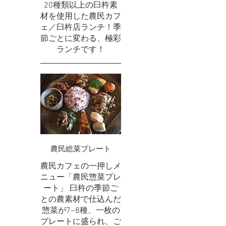
20種類以上の臼杵素
材を使用した農民カフ
ェ／臼杵店ランチ！季
節ごとに変わる、極彩
ランチです！
農民総菜プレート
農民カフェの一押しメ
ニュー「農民惣菜プレ
ート」 臼杵の季節ご
との農素材で仕込んだ
惣菜が7~8種、一枚の
プレートに盛られ、ご