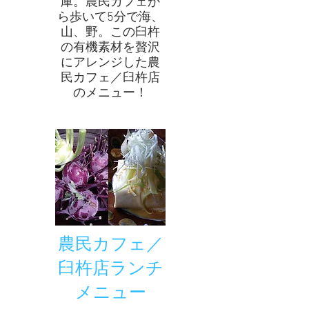
庫。農民カフェか
ら歩いて5分で海、
山、野。この臼杵
の有機素材を贅沢
にアレンジした農
民カフェ／臼杵店
のメニュー！
農民カフェ／
臼杵店ランチ
メニュー