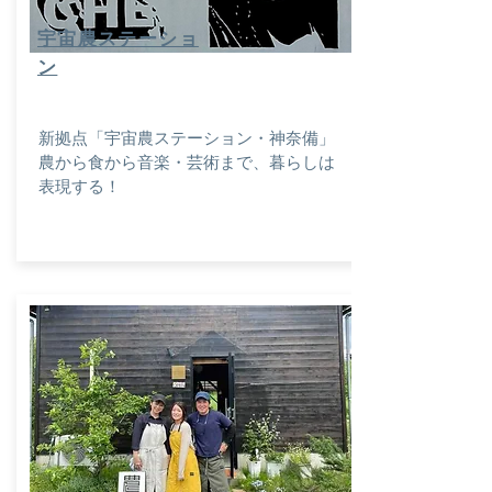
宇宙農ステーショ
ン
新拠点「宇宙農ステーション・神奈備」
​農から食から音楽・芸術まで、暮らしは
表現する！