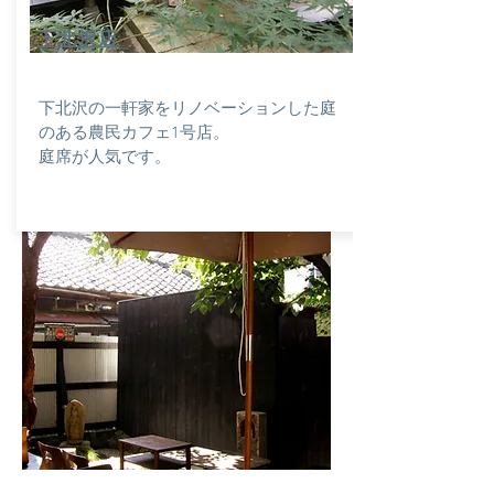
​下北沢店
下北沢の一軒家をリノベーションした庭
のある農民カフェ1号店。
​庭席が人気です。