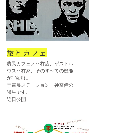
旅とカフェ
農民カフェ／臼杵店、ゲストハ
ウス臼杵家、そのすべての機能
が1箇所に！
宇宙農ステーション・神奈備の
誕生です。
​近日公開！